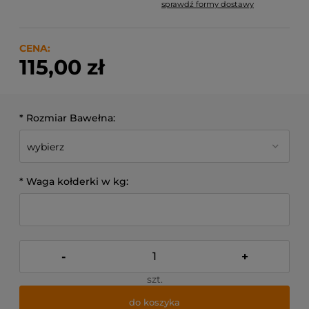
sprawdź formy dostawy
Cena nie zawiera ewentualnych kosztów płatności
CENA:
115,00 zł
*
Rozmiar Bawełna:
*
Waga kołderki w kg:
-
+
szt.
do koszyka