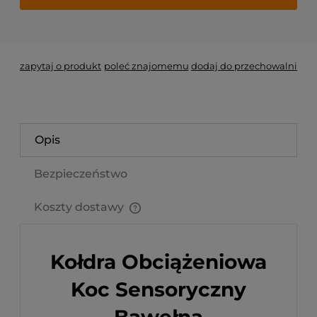
*
- Pole wymagane
zapytaj o produkt
poleć znajomemu
dodaj do przechowalni
Opis
Bezpieczeństwo
Koszty dostawy
Cena nie zawiera ewentualnych kosztów płatności
Kołdra Obciążeniowa
Koc Sensoryczny
Bawełna