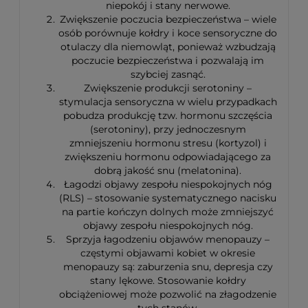
niepokój i stany nerwowe.
Zwiększenie poczucia bezpieczeństwa – wiele
osób porównuje kołdry i koce sensoryczne do
otulaczy dla niemowląt, ponieważ wzbudzają
poczucie bezpieczeństwa i pozwalają im
szybciej zasnąć.
Zwiększenie produkcji serotoniny –
stymulacja sensoryczna w wielu przypadkach
pobudza produkcję tzw. hormonu szczęścia
(serotoniny), przy jednoczesnym
zmniejszeniu hormonu stresu (kortyzol) i
zwiększeniu hormonu odpowiadającego za
dobrą jakość snu (melatonina).
Łagodzi objawy zespołu niespokojnych nóg
(RLS) – stosowanie systematycznego nacisku
na partie kończyn dolnych może zmniejszyć
objawy zespołu niespokojnych nóg.
Sprzyja łagodzeniu objawów menopauzy –
częstymi objawami kobiet w okresie
menopauzy są: zaburzenia snu, depresja czy
stany lękowe. Stosowanie kołdry
obciążeniowej może pozwolić na złagodzenie
tych stanów.