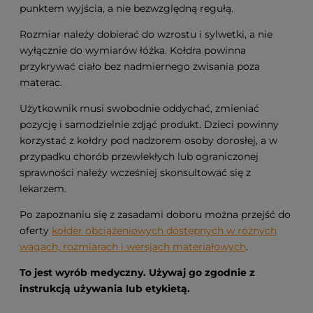
punktem wyjścia, a nie bezwzględną regułą.
Rozmiar należy dobierać do wzrostu i sylwetki, a nie
wyłącznie do wymiarów łóżka. Kołdra powinna
przykrywać ciało bez nadmiernego zwisania poza
materac.
Użytkownik musi swobodnie oddychać, zmieniać
pozycję i samodzielnie zdjąć produkt. Dzieci powinny
korzystać z kołdry pod nadzorem osoby dorosłej, a w
przypadku chorób przewlekłych lub ograniczonej
sprawności należy wcześniej skonsultować się z
lekarzem.
Po zapoznaniu się z zasadami doboru można przejść do
oferty
kołder obciążeniowych dostępnych w różnych
wagach, rozmiarach i wersjach materiałowych
.
To jest wyrób medyczny. Używaj go zgodnie z
instrukcją używania lub etykietą.