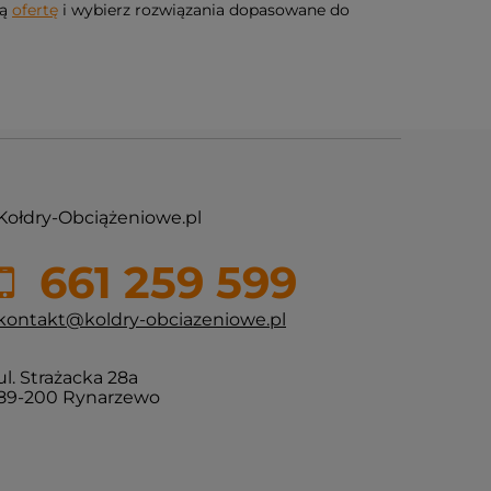
zą
ofertę
i wybierz rozwiązania dopasowane do
Kołdry-Obciążeniowe.pl
661 259 599
kontakt@koldry-obciazeniowe.pl
ul. Strażacka 28a
89-200 Rynarzewo