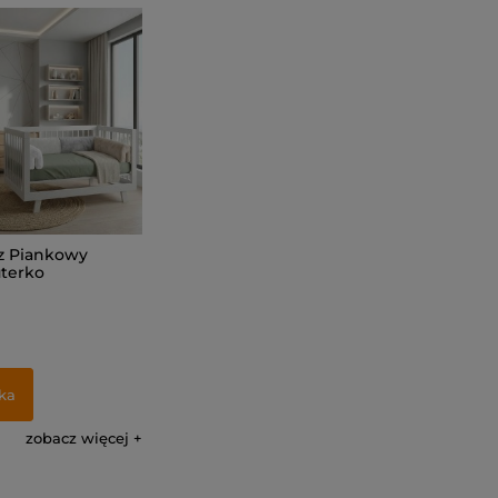
z Piankowy
uterko
ka
zobacz więcej