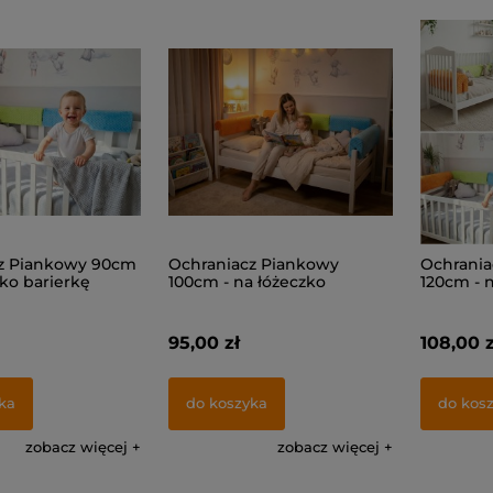
z Piankowy 90cm
Ochraniacz Piankowy
Ochrania
zko barierkę
100cm - na łóżeczko
120cm - 
barierkę
barierkę
95,00 zł
108,00 z
ka
do koszyka
do kos
zobacz więcej
zobacz więcej