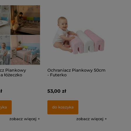
cz Piankowy
Ochraniacz Piankowy 50cm
na łóżeczko
- Futerko
ł
53,00 zł
zyka
do koszyka
zobacz więcej
zobacz więcej