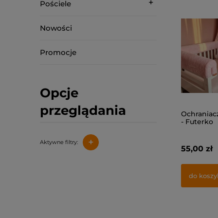
Pościele
Nowości
Promocje
Opcje
przeglądania
Ochraniac
- Futerko
+
Aktywne filtry:
55,00 zł
do koszy