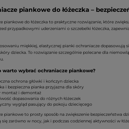
iacze piankowe do łóżeczka – bezpiecze
e piankowe do łóżeczka to praktyczne rozwiązanie, które zwięks
zed przypadkowymi uderzeniami o szczebelki łóżeczka, zapewn
tosowaniu miękkiej, elastycznej pianki ochraniacze dopasowują si
 skóry dziecka. To rozwiązanie szczególnie polecane dla niemowlą
u.
 warto wybrać ochraniacze piankowe?
eczna ochrona główki i kończyn dziecka
a i bezpieczna pianka przyjazna dla skóry
y montaż i demontaż
iwość dopasowania do różnych łóżeczek
tyczny wygląd pasujący do pokoju dziecięcego
e piankowe to prosty sposób na zwiększenie bezpieczeństwa d
 się zarówno w nocy, jak i podczas codziennej aktywności w łóż