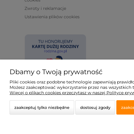
Zwroty i reklamacje
Ustawienia plików cookies
Dbamy o Twoją prywatność
Pliki cookies oraz podobne technologie zapewniają prawidł
Możesz zaakceptować wykorzystanie przez nas wszystkich tyc
Więcej o plikach cookies przeczytasz w naszej Polityce pry
zaakceptuj tylko niezbędne
dostosuj zgody
zaakce
© 2026 koldry-obciazeniowe.pl. Wszelkie prawa zastr
Styl graficzny i aplikacje ShopGadget.pl
Sklep interne