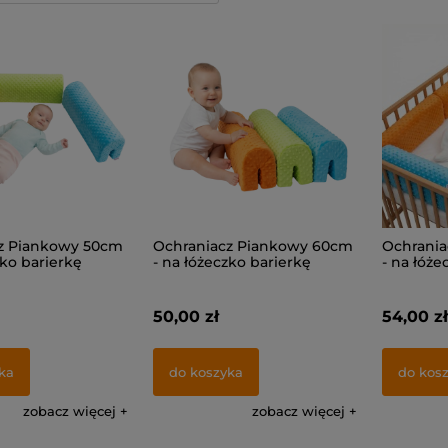
z Piankowy 50cm
Ochraniacz Piankowy 60cm
Ochrania
zko barierkę
- na łóżeczko barierkę
- na łóże
50,00 zł
54,00 zł
ka
do koszyka
do kos
zobacz więcej
zobacz więcej