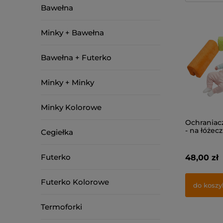
Bawełna
Minky + Bawełna
Bawełna + Futerko
Minky + Minky
Minky Kolorowe
Ochraniac
- na łóżec
Cegiełka
Futerko
48,00 zł
Futerko Kolorowe
do koszy
Termoforki