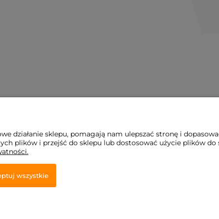
owe działanie sklepu, pomagają nam ulepszać stronę i dopasowa
h plików i przejść do sklepu lub dostosować użycie plików do s
watności.
ptuj wszystkie
zeżone.
towy Shoper.pl