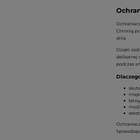
Ochran
Ochraniacz
Chronią pr
dnia.
Dzięki zas
delikatnej
podczas sn
Dlaczego
skut
miękk
łatw
możl
este
Ochraniacz
Sprawdzają