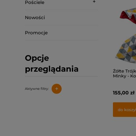
Pościele
Nowości
Promocje
Opcje
przeglądania
Żółte Trój
Minky - K
Obciążen
+
Aktywne filtry:
155,00 zł
do koszy