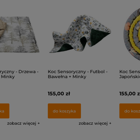
ryczny - Drzewa -
Koc Sensoryczny - Futbol -
Koc Sens
 Minky
Bawełna + Minky
Japoński
+ Minky
155,00 zł
155,00 z
ka
do koszyka
do kos
zobacz więcej
zobacz więcej