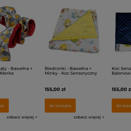
kąty - Bawełna +
Biedronki - Bawełna +
Koc Sens
ołderka
Minky - Koc Sensoryczny
Balonowa
iowa
Bawełna 
155,00 zł
155,00 z
ka
do koszyka
do kos
zobacz więcej
zobacz więcej