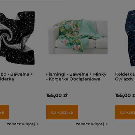
ebo - Bawełna +
Flamingi - Bawełna + Minky
Kołderka
ołderka
- Kołderka Obciążeniowa
Gwiazdy 
iowa
155,00 zł
155,00 z
ka
do koszyka
do kos
zobacz więcej
zobacz więcej