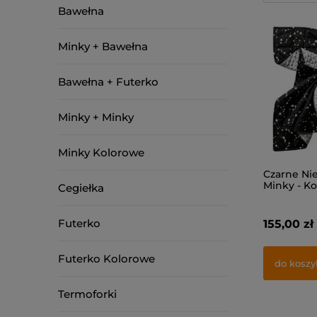
Bawełna
Minky + Bawełna
Bawełna + Futerko
Minky + Minky
Minky Kolorowe
Czarne Ni
Minky - K
Cegiełka
Obciążen
Futerko
155,00 zł
Futerko Kolorowe
do koszy
Termoforki