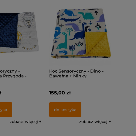
oryczny -
Koc Sensoryczny - Dino -
 Przygoda -
Bawełna + Minky
+ Minky
ł
155,00 zł
zyka
do koszyka
zobacz więcej
zobacz więcej