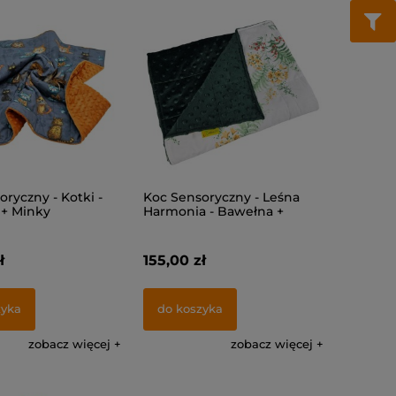
ryczny - Kotki -
Koc Sensoryczny - Leśna
+ Minky
Harmonia - Bawełna +
Minky
ł
155,00 zł
zyka
do koszyka
zobacz więcej
zobacz więcej