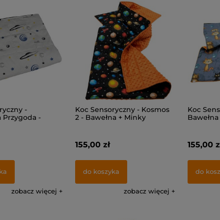
ryczny -
Koc Sensoryczny - Kosmos
Koc Senso
 Przygoda -
2 - Bawełna + Minky
Bawełna 
 Minky
155,00 zł
155,00 z
ka
do koszyka
do kos
zobacz więcej
zobacz więcej