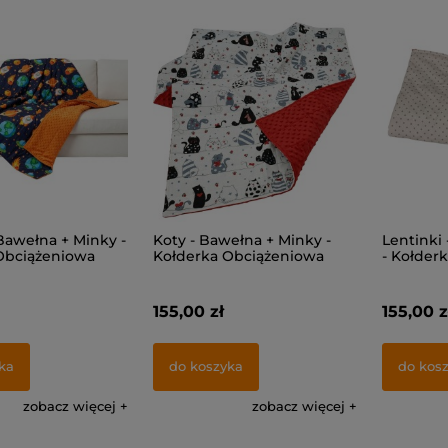
Bawełna + Minky -
Koty - Bawełna + Minky -
Lentinki
Obciążeniowa
Kołderka Obciążeniowa
- Kołder
155,00 zł
155,00 z
ka
do koszyka
do kos
zobacz więcej
zobacz więcej