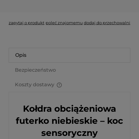
*
- Pole wymagane
zapytaj o produkt
poleć znajomemu
dodaj do przechowalni
Opis
Bezpieczeństwo
Koszty dostawy
Cena nie zawiera ewentualnych kosztów płatności
Kołdra obciążeniowa
futerko niebieskie – koc
sensoryczny