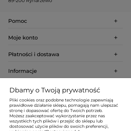
89-200 Rynarzewo
Pomoc
Moje konto
Płatności i dostawa
Informacje
O nas
Dbamy o Twoją prywatność
Pliki cookies oraz podobne technologie zapewniają
prawidłowe działanie sklepu, pomagają nam ulepszać
stronę i dopasować ofertę do Twoich potrzeb.
Możesz zaakceptować wykorzystanie przez nas
wszystkich tych plików i przejść do sklepu lub
dostosować użycie plików do swoich preferencji,