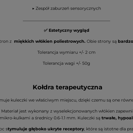
▶ Zespół zaburzeń sensorycznych
__________________________________________
✅ Estetyczny wygląd
stron z
miękkich włókien poliestrowych.
Obie strony są
bardzo
Tolerancja wymiaru +/- 2 cm
Tolerancja wagi +/- 50g
Kołdra terapeutyczna
ymuje kuleczki we właściwym miejscu, dzięki czemu są one równ
. Materiał jest wykonany z wyselekcjonowanych włókien zapewnia
ikro-kulkami a średnicy 0.6-1.1 mm. Kuleczki są
trwałe, hypoa
oc s
tymuluje głęboko ukryte receptory
, które są istotne dla