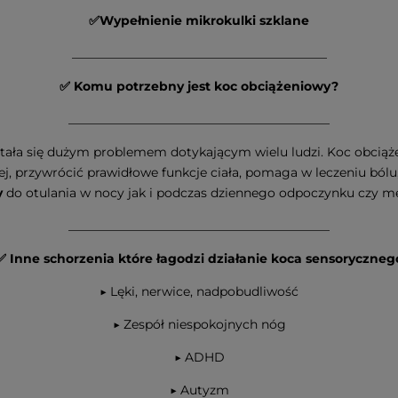
✅Wypełnienie mikrokulki szklane
_________________________________________
✅ Komu potrzebny jest koc obciążeniowy?
__________________________________________
tała się dużym problemem dotykającym wielu ludzi. Koc obciąż
nej, przywrócić prawidłowe funkcje ciała, pomaga w leczeniu ból
y
do otulania w nocy jak i podczas dziennego odpoczynku czy me
__________________________________________
✅ Inne schorzenia które łagodzi działanie koca sensoryczneg
▶
Lęki, nerwice, nadpobudliwość
▶ Zespół niespokojnych nóg
▶ ADHD
▶ Autyzm