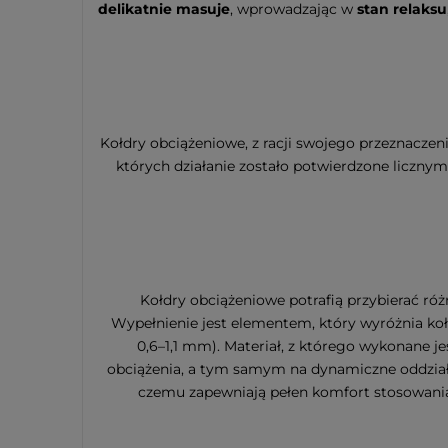
delikatnie masuje
, wprowadzając w
stan relaksu
Kołdry obciążeniowe, z racji swojego przeznacze
których działanie zostało potwierdzone licznym
Kołdry obciążeniowe potrafią przybierać ró
Wypełnienie jest elementem, który wyróżnia kołd
0,6–1,1 mm). Materiał, z którego wykonane j
obciążenia, a tym samym na dynamiczne oddziały
czemu zapewniają pełen komfort stosowania 