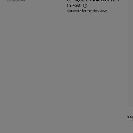
Dostawa:
od 14,00 zł
- Paczkomat -
InPost
sprawdź formy dostawy
Cena nie zawiera ewentualnych
kosztów płatności
za