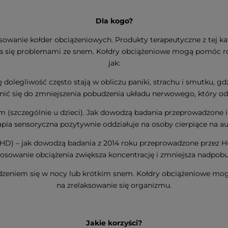
Dla kogo?
stosowanie kołder obciążeniowych. Produkty terapeutyczne z tej 
kłada się problemami ze snem. Kołdry obciążeniowe mogą pomóc 
jak:
ę dolegliwość często stają w obliczu paniki, strachu i smutku, gdz
ić się do zmniejszenia pobudzenia układu nerwowego, który o
 (szczególnie u dzieci). Jak dowodzą badania przeprowadzone i o
rapia sensoryczna pozytywnie oddziałuje na osoby cierpiące na a
) – jak dowodzą badania z 2014 roku przeprowadzone przez Hun
osowanie obciążenia zwiększa koncentrację i zmniejsza nadpob
dzeniem się w nocy lub krótkim snem. Kołdry obciążeniowe mogą
na zrelaksowanie się organizmu.
Jakie korzyści?