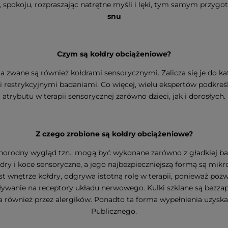
, spokoju, rozpraszając natrętne myśli i lęki, tym samym przy
snu
Czym są kołdry obciążeniowe?
nia zwane są również kołdrami sensorycznymi. Zalicza się je do
i restrykcyjnymi badaniami. Co więcej, wielu ekspertów podkreś
atrybutu w terapii sensorycznej zarówno dzieci, jak i dorosłych.
Z czego zrobione są kołdry obciążeniowe?
żnorodny wygląd tzn., mogą być wykonane zarówno z gładkiej baw
ry i koce sensoryczne, a jego najbezpieczniejszą formą są mikro
est wnętrze kołdry, odgrywa istotną rolę w terapii, ponieważ po
wanie na receptory układu nerwowego. Kulki szklane są bezzapa
również przez alergików. Ponadto ta forma wypełnienia uzyska
Publicznego.