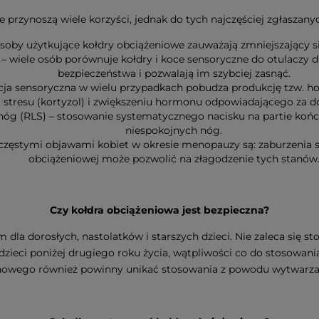
 przynoszą wiele korzyści, jednak do tych najczęściej zgłaszan
osoby użytkujące kołdry obciążeniowe zauważają zmniejszający s
– wiele osób porównuje kołdry i koce sensoryczne do otulaczy 
bezpieczeństwa i pozwalają im szybciej zasnąć.
acja sensoryczna w wielu przypadkach pobudza produkcję tzw. h
stresu (kortyzol) i zwiększeniu hormonu odpowiadającego za do
nóg (RLS) – stosowanie systematycznego nacisku na partie koń
niespokojnych nóg.
zęstymi objawami kobiet w okresie menopauzy są: zaburzenia sn
obciążeniowej może pozwolić na złagodzenie tych stanów
Czy kołdra obciążeniowa jest bezpieczna?
la dorosłych, nastolatków i starszych dzieci. Nie zaleca się sto
ieci poniżej drugiego roku życia, wątpliwości co do stosowania
owego również powinny unikać stosowania z powodu wytwarza