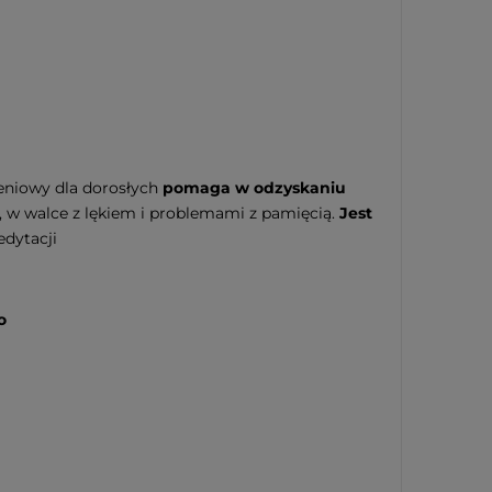
eniowy dla dorosłych
pomaga w odzyskaniu
u, w walce z lękiem i problemami z pamięcią.
Jest
dytacji
o