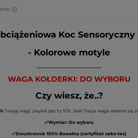
tawy
Cena nie zawiera ewentualnych
kosztów płatności
Obciążeniowa Koc Sensoryczny
- Kolorowe motyle
------------------------------------------
WAGA KOŁDERKI: DO WYBORU
Czy wiesz, że..?
5%
Twojej wagi, zwykle jest to 10%. Jeśli Twoja waga właśnie się 
✅Wymiar: Do wyboru
✅Dwustronnie 100% Bawełna (certyfikat oeko-tex)