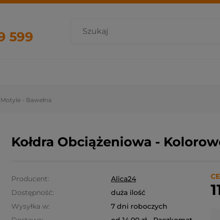
9 599
 Motyle - Bawełna
Kołdra Obciążeniowa - Kolorow
CE
Producent:
Alica24
1
Dostępność:
duża ilość
Wysyłka w:
7 dni roboczych