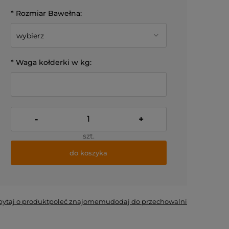
*
Rozmiar Bawełna:
*
Waga kołderki w kg:
-
+
szt.
do koszyka
*
- Pole wymagane
pytaj o produkt
poleć znajomemu
dodaj do przechowalni