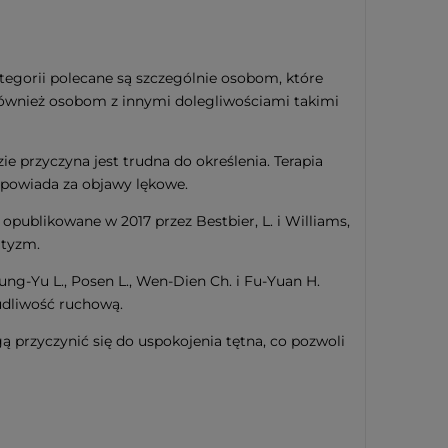
kategorii polecane są szczególnie osobom, które
również osobom z innymi dolegliwościami takimi
ie przyczyna jest trudna do określenia. Terapia
dpowiada za objawy lękowe.
publikowane w 2017 przez Bestbier, L. i Williams,
utyzm.
g-Yu L., Posen L., Wen-Dien Ch. i Fu-Yuan H.
udliwość ruchową.
 przyczynić się do uspokojenia tętna, co pozwoli