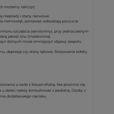
ych możemy zaliczyć:
ię niepokój i stany nerwowe.
dla niemowląt, ponieważ wzbudzają poczucie
ormonu szczęścia (serotoniny), przy jednoczesnym
brą jakość snu (melatonina).
czyn dolnych może zmniejszyć objawy zespołu
u, depresja czy stany lękowe. Stosowanie kołdry
.
sowania u osób z klaustrofobią. Nie powinno się
 u dzieci należy konsultować z pediatrą. Osoby z
nia dodatkowego nacisku.