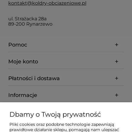
kontakt@koldry-obciazeniowe.pl
ul. Strażacka 28a
89-200 Rynarzewo
Pomoc
Moje konto
Płatności i dostawa
Informacje
O nas
Dbamy o Twoją prywatność
Pliki cookies oraz podobne technologie zapewniają
prawidłowe działanie sklepu, pomagają nam ulepszać