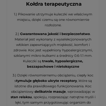
Kołdra terapeutyczna
1.) Pikowanie utrzymuje kuleczki we właściwym
miejscu, dzięki czemu są one równomiernie
rozłożone.
2.)
Gwarantowana jakość i bezpieczeństwo
.
Materiał jest wykonany z wyselekcjonowanych
włókien zapewniających miękkość, komfort i
zdrowie. Koc jest wypełniony hypoalergicznymi,
szklanymi mikro-kulkami a średnicy 0.6-1.1 mm.
Kuleczki są
trwałe, hypoalergiczne,
bezzapachowe i nietoksyczne
3.) Dzięki równomiernemu obciążeniu, ciepły koc
s
tymuluje głęboko ukryte receptory
, które są
istotne dla prawidłowego funkcjonowania. Koc
obciążeniowy
delikatnie masuje
, wprowadzając w
stan relaksu
, spokoju, rozpraszając natrętne myśli i
lęki, tym samym przygotowując organizm do