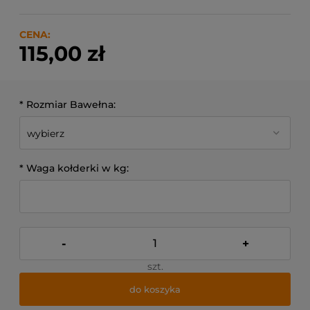
CENA:
115,00 zł
*
Rozmiar Bawełna:
*
Waga kołderki w kg:
-
+
szt.
do koszyka