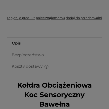
*
- Pole wymagane
zapytaj o produkt
poleć znajomemu
dodaj do przechowalni
Opis
Bezpieczeństwo
Koszty dostawy
Cena nie zawiera ewentualnych kosztów płatności
Kołdra Obciążeniowa
Koc Sensoryczny
Bawełna