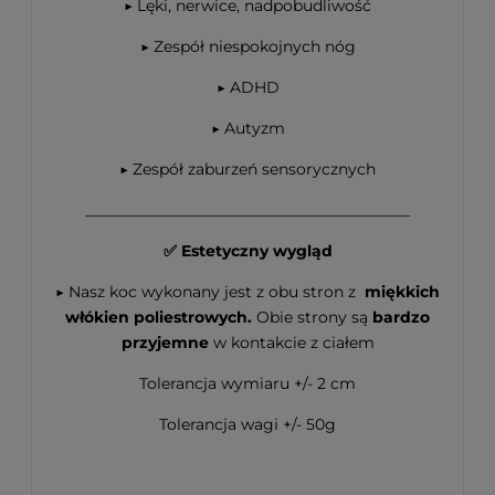
▶
Lęki, nerwice, nadpobudliwość
▶ Zespół niespokojnych nóg
▶ ADHD
▶ Autyzm
▶ Zespół zaburzeń sensorycznych
__________________________________________
✅ Estetyczny wygląd
▶
Nasz koc wykonany jest z obu stron z
miękkich
włókien poliestrowych.
Obie strony są
bardzo
przyjemne
w kontakcie z ciałem
Tolerancja wymiaru +/- 2 cm
Tolerancja wagi +/- 50g