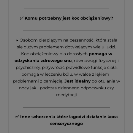
_________________________________________
✅ Komu potrzebny jest koc obciążeniowy?
__________________________________________
▶ Osobom cierpiącym na bezsenność, która stała
się dużym problemem dotykającym wielu ludzi.
Koc obciążeniowy dla dorosłych
pomaga w
odzyskaniu zdrowego snu
, równowagi fizycznej i
psychicznej, przywrócić prawidłowe funkcje ciała,
pomaga w leczeniu bólu, w walce z lękiem i
problemami z pamięcią.
Jest idealny
do otulania w
nocy jak i podczas dziennego odpoczynku czy
medytacji
__________________________________________
✅ Inne schorzenia które łagodzi działanie koca
sensorycznego